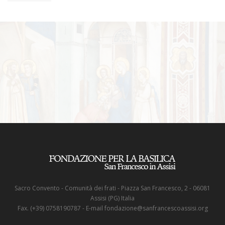
Sacro Convento - Comunità dei frati - Piazza San Francesco, 2 - 06081
Assisi (PG) Italia
Fax. (+39) 0758190787 - E-mail fondazione@sanfrancescoassisi.org