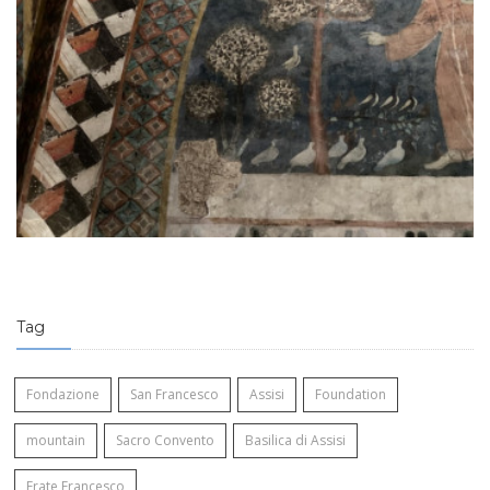
Op
Tag
Fondazione
San Francesco
Assisi
Foundation
mountain
Sacro Convento
Basilica di Assisi
Frate Francesco