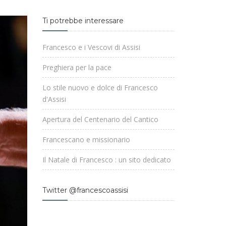
Ti potrebbe interessare
Francesco e i Vescovi di Assisi
Preghiera per la pace
Lo stile nuovo e dolce di Francesco
d'Assisi
Apertura del Centenario del Cantico
Francescano e missionario
Il Natale di Francesco : un sito dedicato
Twitter @francescoassisi