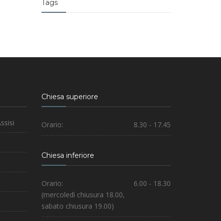
Tags
Chiesa superiore
ssisi
Orario:
8.30 - 17.45
Chiesa inferiore
Orario:
6.00 - 18.30
(mercoledì chiusura 18.00,
sabato chiusura 19.00)