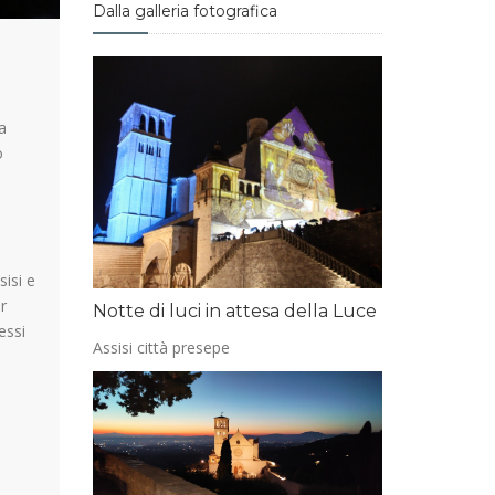
Dalla galleria fotografica
a
o
sisi e
r
Notte di luci in attesa della Luce
essi
Assisi città presepe