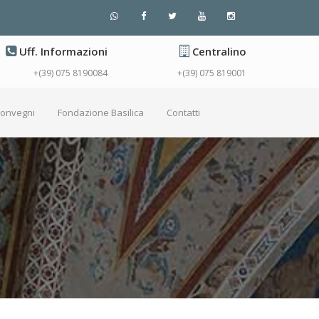
Uff. Informazioni
Centralino
+(39) 075 8190084
+(39) 075 819001
Convegni
Fondazione Basilica
Contatti