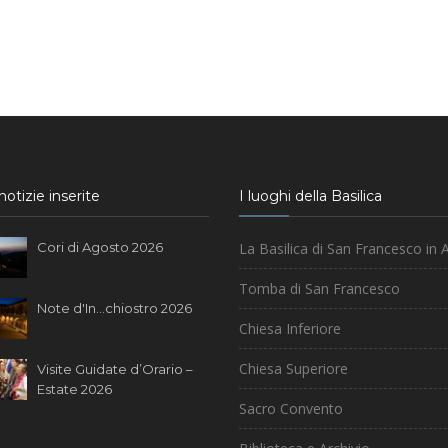
otizie inserite
I luoghi della Basilica
Cori di Agosto 2026
La Basilica di San Francesco in A
Tomba di San Francesco
Note d'In...chiostro 2026
Chiesa Inferiore
Chiesa Superiore
Visite Guidate d’Orario –
Estate 2026
Sacro Convento