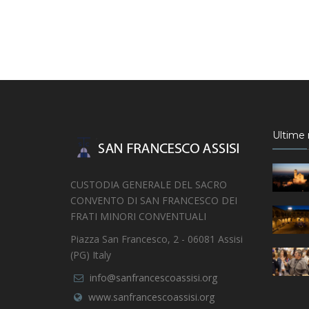
Ultime n
CUSTODIA GENERALE DEL SACRO
CONVENTO DI SAN FRANCESCO DEI
FRATI MINORI CONVENTUALI
Piazza San Francesco, 2 - 06081 Assisi
(PG) Italy
info@sanfrancescoassisi.org
www.sanfrancescoassisi.org