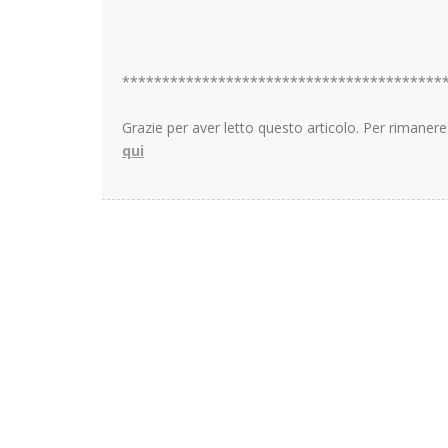
****************************************
Grazie per aver letto questo articolo. Per rimane
qui