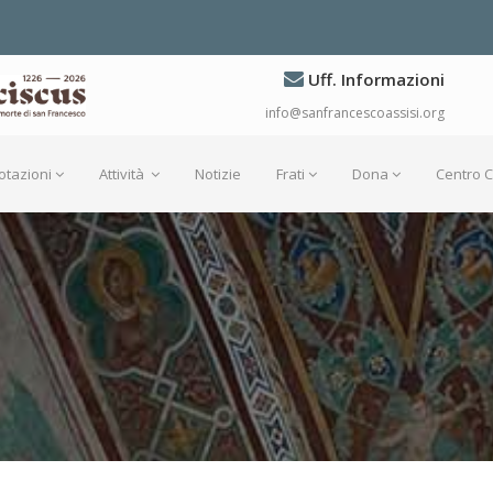
Uff. Informazioni
info@sanfrancescoassisi.org
otazioni
Attività
Notizie
Frati
Dona
Centro 