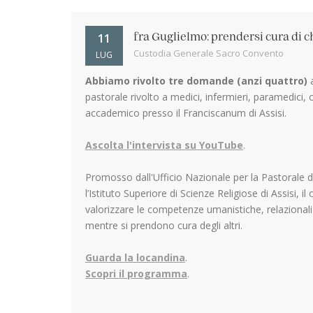
11
fra Guglielmo: prendersi cura di c
Custodia Generale Sacro Convento
LUG
Abbiamo rivolto tre domande (anzi quattro)
a
pastorale rivolto a medici, infermieri, paramedici, 
accademico presso il Franciscanum di Assisi.
Ascolta l'intervista su YouTube
.
Promosso dall'Ufficio Nazionale per la Pastorale de
l’Istituto Superiore di Scienze Religiose di Assisi, 
valorizzare le competenze umanistiche, relazionali e 
mentre si prendono cura degli altri.
Guarda la locandina
.
Scopri il programma
.