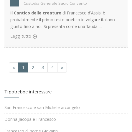
Custodia Generale Sacro Convento
Il Cantico delle creature
di Francesco d'Assisi è
probabilmente il primo testo poetico in volgare italiano
giunto fino a noi. Si presenta come una 'lauda' ...
Leggi tutto
«
1
2
3
4
»
Ti potrebbe interessare
San Francesco e san Michele arcangelo
Donna Jacopa e Francesco
Francesco di nome Giovanni