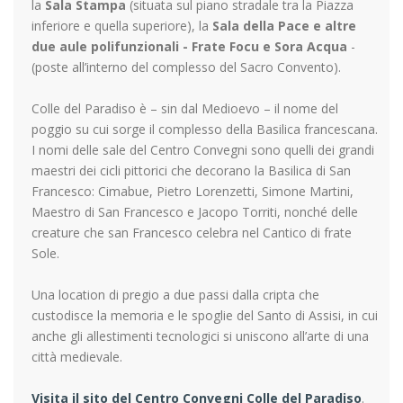
la
Sala Stampa
(situata sul piano stradale tra la Piazza
inferiore e quella superiore), la
Sala della Pace e altre
due aule polifunzionali - Frate Focu e Sora Acqua
-
(poste all’interno del complesso del Sacro Convento).
Colle del Paradiso è – sin dal Medioevo – il nome del
poggio su cui sorge il complesso della Basilica francescana.
I nomi delle sale del Centro Convegni sono quelli dei grandi
maestri dei cicli pittorici che decorano la Basilica di San
Francesco: Cimabue, Pietro Lorenzetti, Simone Martini,
Maestro di San Francesco e Jacopo Torriti, nonché delle
creature che san Francesco celebra nel Cantico di frate
Sole.
Una location di pregio a due passi dalla cripta che
custodisce la memoria e le spoglie del Santo di Assisi, in cui
anche gli allestimenti tecnologici si uniscono all’arte di una
città medievale.
Visita il sito del Centro Convegni Colle del Paradiso
.