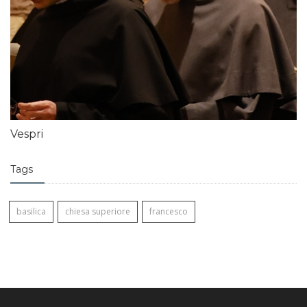
Vespri
Tags
basilica
chiesa superiore
francesco