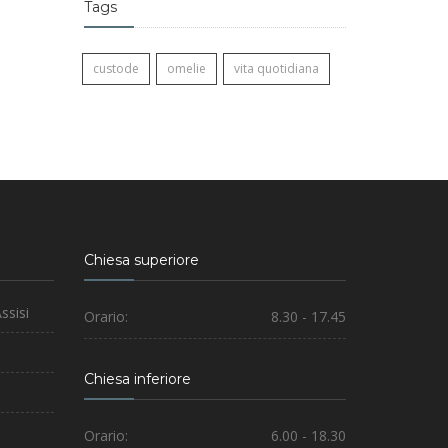
Tags
custode
omelie
vita quotidiana
Chiesa superiore
ssisi
Orario:
8.30 - 17.45
Chiesa inferiore
Orario:
6.00 - 18.30