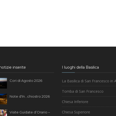
otizie inserite
I luoghi della Basilica
Cori di Agosto 2026
La Basilica di San Francesco in A
Tomba di San Francesco
Note d'In...chiostro 2026
Chiesa Inferiore
Chiesa Superiore
Visite Guidate d’Orario –