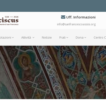
Uff. Informazioni
info@sanfrancescoassisi.org
otazioni
Attività
Notizie
Frati
Dona
Centro 