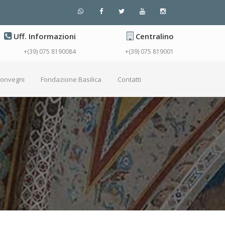
Uff. Informazioni
Centralino
+(39) 075 8190084
+(39) 075 819001
Convegni
Fondazione Basilica
Contatti