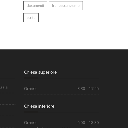
documenti
francescanesimo
scritti
Chiesa superiore
ssisi
Orario:
8.30 - 17.45
Chiesa inferiore
Orario:
6.00 - 18.30