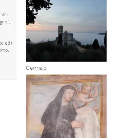
 VIII
egno",
o ed i
simo.
Gennaio