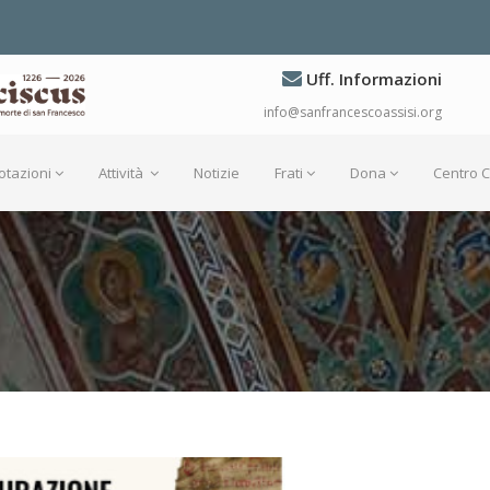
Uff. Informazioni
info@sanfrancescoassisi.org
otazioni
Attività
Notizie
Frati
Dona
Centro 