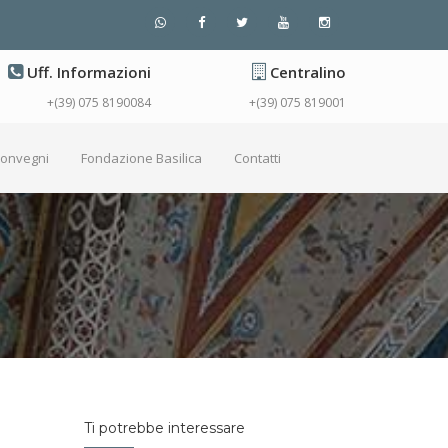
Uff. Informazioni
Centralino
+(39) 075 8190084
+(39) 075 819001
Convegni
Fondazione Basilica
Contatti
Ti potrebbe interessare