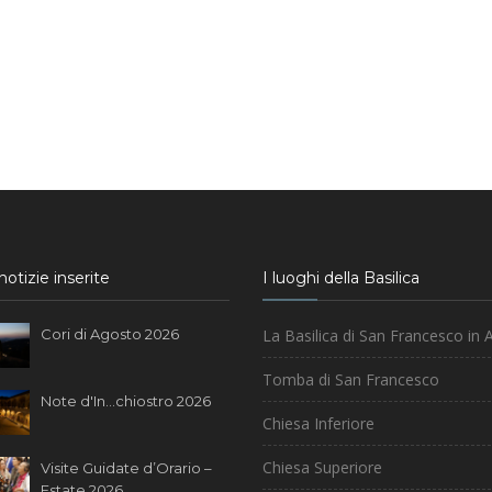
otizie inserite
I luoghi della Basilica
Cori di Agosto 2026
La Basilica di San Francesco in A
Tomba di San Francesco
Note d'In...chiostro 2026
Chiesa Inferiore
Chiesa Superiore
Visite Guidate d’Orario –
Estate 2026