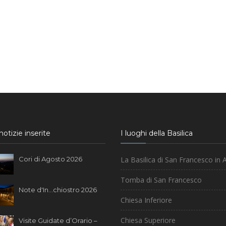
otizie inserite
I luoghi della Basilica
Cori di Agosto 2026
La Basilica di San Francesco in A
Tomba di San Francesco
Note d'In...chiostro 2026
Chiesa Inferiore
Chiesa Superiore
Visite Guidate d’Orario –