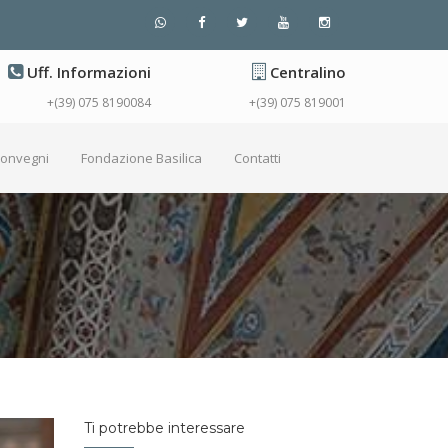
Uff. Informazioni
Centralino
+(39) 075 8190084
+(39) 075 819001
Convegni
Fondazione Basilica
Contatti
Ti potrebbe interessare