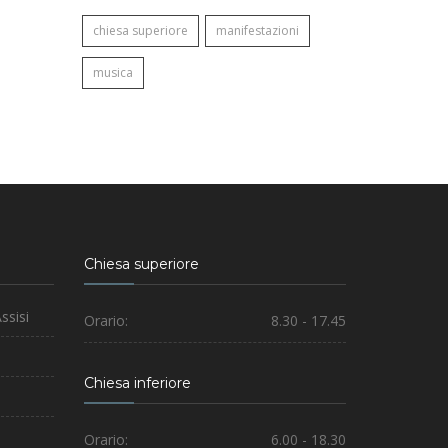
chiesa superiore
manifestazioni
musica
Chiesa superiore
ssisi
Orario:
8.30 - 17.45
Chiesa inferiore
Orario:
6.00 - 18.30