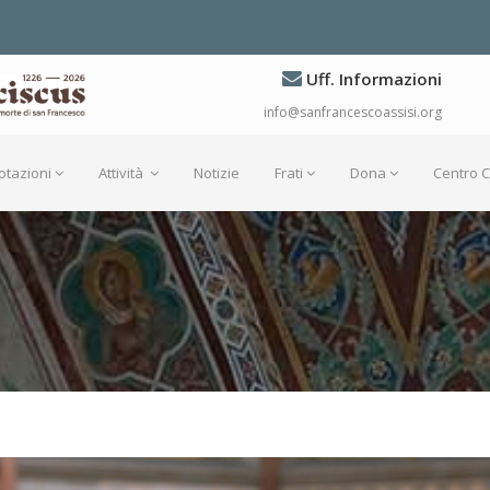
Uff. Informazioni
info@sanfrancescoassisi.org
otazioni
Attività
Notizie
Frati
Dona
Centro 