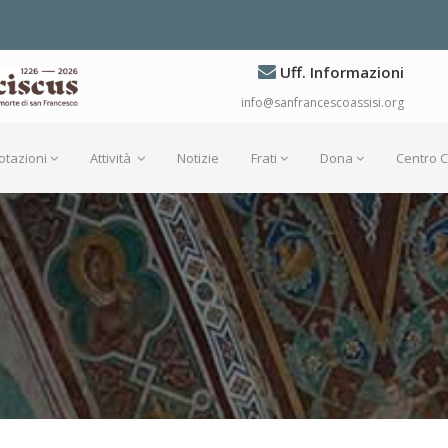
Uff. Informazioni
info@sanfrancescoassisi.org
otazioni
Attività
Notizie
Frati
Dona
Centro 