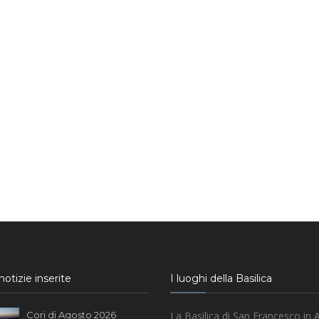
otizie inserite
I luoghi della Basilica
Cori di Agosto 2026
La Basilica di San Francesco in A