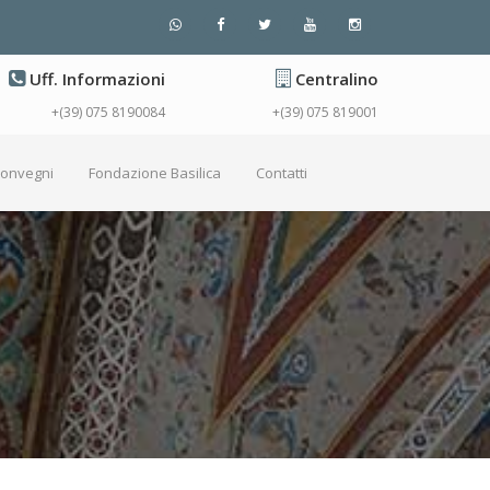
Uff. Informazioni
Centralino
+(39) 075 8190084
+(39) 075 819001
Convegni
Fondazione Basilica
Contatti