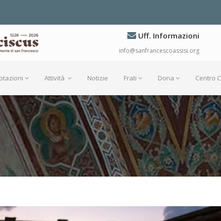
Uff. Informazioni
info@sanfrancescoassisi.org
otazioni
Attività
Notizie
Frati
Dona
Centro 