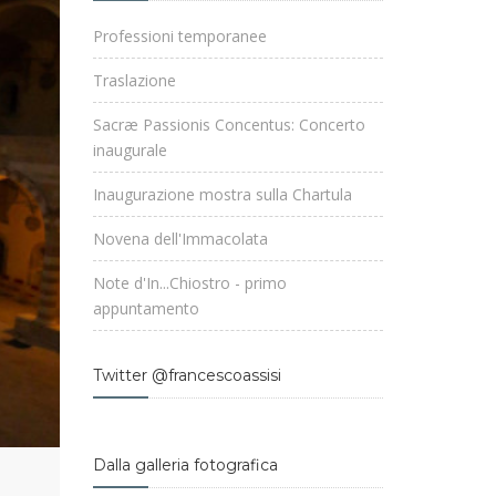
Professioni temporanee
Traslazione
Sacræ Passionis Concentus: Concerto
inaugurale
Inaugurazione mostra sulla Chartula
Novena dell'Immacolata
Note d'In...Chiostro - primo
appuntamento
Twitter @francescoassisi
Dalla galleria fotografica