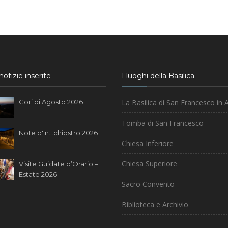
otizie inserite
I luoghi della Basilica
Cori di Agosto 2026
La Basilica di San Francesco in A
Tomba di San Francesco
Note d'In...chiostro 2026
Chiesa Inferiore
Chiesa Superiore
Visite Guidate d’Orario –
Estate 2026
Sacro Convento
Biblioteca e Archivio