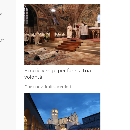
va
 M°
Ecco io vengo per fare la tua
volontà
Due nuovi frati sacerdoti