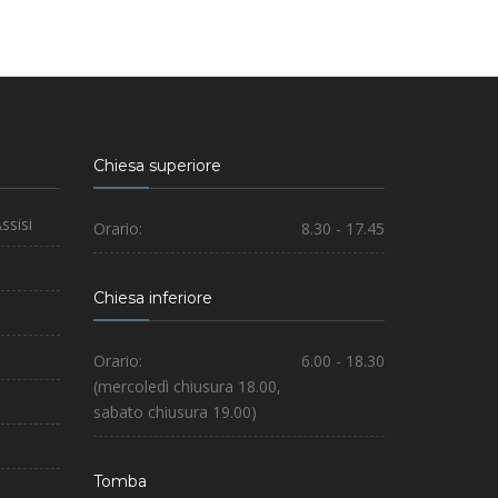
Chiesa superiore
ssisi
Orario:
8.30 - 17.45
Chiesa inferiore
Orario:
6.00 - 18.30
(mercoledì chiusura 18.00,
sabato chiusura 19.00)
Tomba