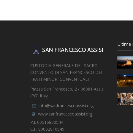
Ultime n
CUSTODIA GENERALE DEL SACRO
CONVENTO DI SAN FRANCESCO DEI
FRATI MINORI CONVENTUALI
Piazza San Francesco, 2 - 06081 Assisi
(PG) Italy
info@sanfrancescoassisi.org
www.sanfrancescoassisi.org
P.I. 00516830544
C.F. 80002810549