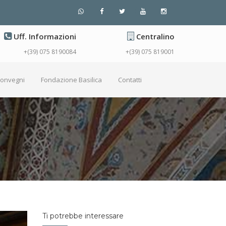
Uff. Informazioni
Centralino
+(39) 075 8190084
+(39) 075 819001
Convegni
Fondazione Basilica
Contatti
Ti potrebbe interessare