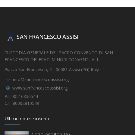
CUSTODIA GENERALE DEL SACRO CONVENTO DI SAN
FRANCESCO DEI FRATI MINORI CONVENTUALI
Piazza San Francesco, 2 - 06081 Assisi (PG) Italy
info@sanfrancescoassisi.org
www.sanfrancescoassisi.org
P.I. 00516830544
C.F. 80002810549
Ultime notizie inserite
Cori di Agosto 2026