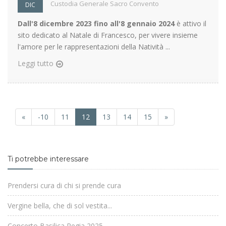
Custodia Generale Sacro Convento
DIC
Dall'8 dicembre 2023 fino all'8 gennaio 2024
è attivo il
sito dedicato al Natale di Francesco, per vivere insieme
l'amore per le rappresentazioni della Natività ...
Leggi tutto
«
-10
11
12
13
14
15
»
Ti potrebbe interessare
Prendersi cura di chi si prende cura
Vergine bella, che di sol vestita...
Concerto Basilica Regia 2025