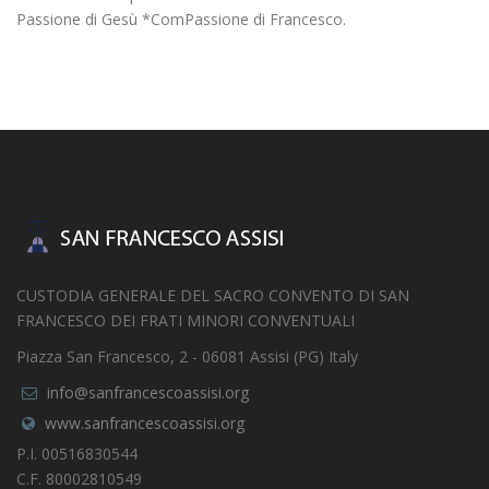
Passione di Gesù *ComPassione di Francesco.
CUSTODIA GENERALE DEL SACRO CONVENTO DI SAN
FRANCESCO DEI FRATI MINORI CONVENTUALI
Piazza San Francesco, 2 - 06081 Assisi (PG) Italy
info@sanfrancescoassisi.org
www.sanfrancescoassisi.org
P.I. 00516830544
C.F. 80002810549