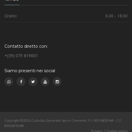
Orario:
6.00 - 18.00
Contatto diretto con:
+(39) 075 819001
Siamo presenti nei social
Copyright ©2026 Custodia Generale Sacro Convento. P.I. 00516830544 - C.F.
80002810549
Privacy
|
Cookie policy