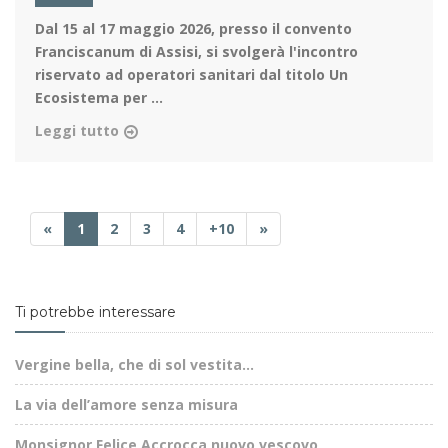
Dal 15 al 17 maggio 2026
, presso il convento
Franciscanum di Assisi, si svolgerà l'incontro
riservato ad operatori sanitari dal titolo Un
Ecosistema per ...
Leggi tutto
«
1
2
3
4
+10
»
Ti potrebbe interessare
Vergine bella, che di sol vestita...
La via dell’amore senza misura
Monsignor Felice Accrocca nuovo vescovo