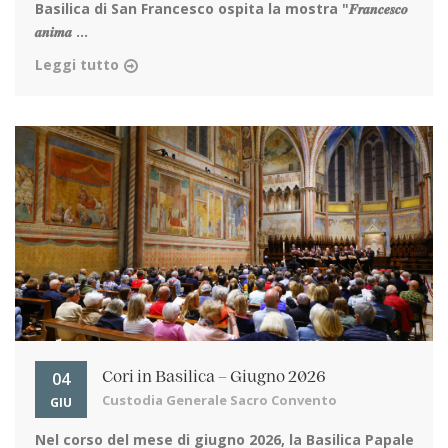
Basilica di San Francesco ospita la mostra "𝑭𝒓𝒂𝒏𝒄𝒆𝒔𝒄𝒐
𝒂𝒏𝒊𝒎𝒂 ...
Leggi tutto
04
Cori in Basilica – Giugno 2026
Custodia Generale Sacro Convento
GIU
Nel corso del mese di giugno 2026, la Basilica Papale