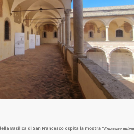
la Basilica di San Francesco ospita la mostra "𝑭𝒓𝒂𝒏𝒄𝒆𝒔𝒄𝒐 𝒂𝒏𝒊𝒎𝒂 