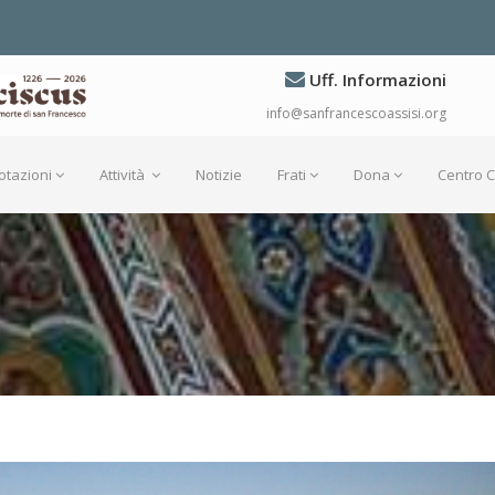
Uff. Informazioni
info@sanfrancescoassisi.org
otazioni
Attività
Notizie
Frati
Dona
Centro 