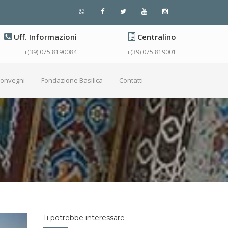
Uff. Informazioni
Centralino
+(39) 075 8190084
+(39) 075 819001
Convegni
Fondazione Basilica
Contatti
Ti potrebbe interessare