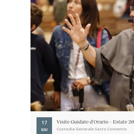
17
Visite Guidate d’Orario – Estate 2
Custodia Generale Sacro Convento
GIU