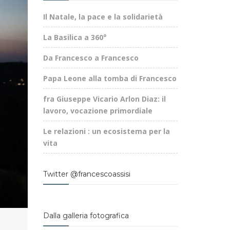
Il Natale, la pace e la solidarietà
La Basilica a 360°
Da Francesco a Francesco
Papa Leone alla tomba di Francesco
fra Giuseppe Vicario Arlon Diaz: il
lavoro, vocazione primordiale
Le relazioni : un ecosistema per la
vita
Twitter @francescoassisi
Dalla galleria fotografica