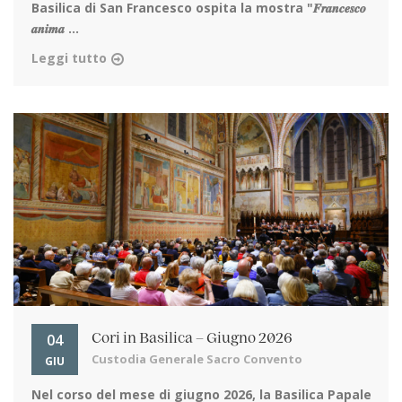
Basilica di San Francesco ospita la mostra "𝑭𝒓𝒂𝒏𝒄𝒆𝒔𝒄𝒐
𝒂𝒏𝒊𝒎𝒂 ...
Leggi tutto
04
Cori in Basilica – Giugno 2026
Custodia Generale Sacro Convento
GIU
Nel corso del mese di giugno 2026, la Basilica Papale