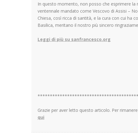
In questo momento, non posso che esprimere la m
ventennale mandato come Vescovo di Assisi – Noc
Chiesa, così ricca di santità, e la cura con cui ha co
Basilica, meritano il nostro più sincero ringraziam
Leggi di più su sanfrancesco.org
****************************************
Grazie per aver letto questo articolo. Per rimane
qui