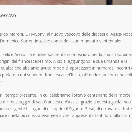
vescovo
arco Moroni, OFMConv, al nuovo vescovo delle diocesi di Assisi-Noc
Domenico Sorrentino, che conclude il suo mandato ventennale:
. Felice Accrocca è universalmente riconosciuto per la sua straordinar
rigini del francescanesimo. A ciò si aggiungono la sua umanità e la
e, qualità che abbiamo avuto modo di apprezzare in numerosi incontri 
to parlare a noi superiori francescani d’Italia, offrendoci ancora una vol
e.
r il tempo presente, in cui celebriamo l’ottavo centenario della morte 
ra e il messaggio di san Francesco d’Assisi, grazie a questa guida, po
e ha urgente bisogno di riscoprire il Signore Gesù, di ritrovare la frate
iare quella piccolezza evangelica che rappresenta l’antidoto alla bram