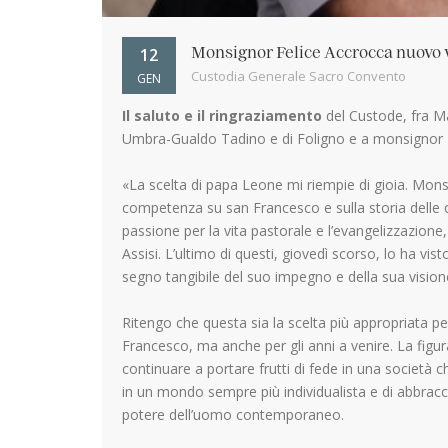
12
Monsignor Felice Accrocca nuovo 
Custodia Generale Sacro Convento
GEN
Il saluto e il ringraziamento
del Custode, fra M
Umbra-Gualdo Tadino e di Foligno e a monsignor 
«La scelta di papa Leone mi riempie di gioia. Mons
competenza su san Francesco e sulla storia delle o
passione per la vita pastorale e l’evangelizzazion
Assisi. L’ultimo di questi, giovedì scorso, lo ha vis
segno tangibile del suo impegno e della sua vision
Ritengo che questa sia la scelta più appropriata pe
Francesco, ma anche per gli anni a venire. La figu
continuare a portare frutti di fede in una società ch
in un mondo sempre più individualista e di abbracc
potere dell’uomo contemporaneo.