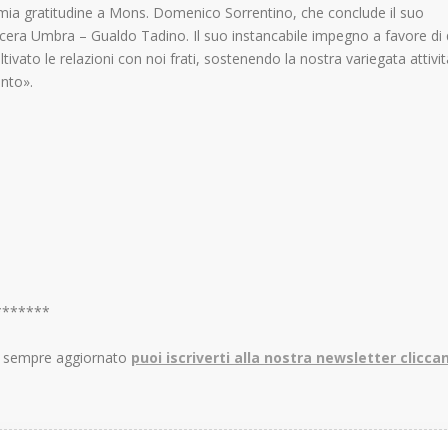
ia gratitudine a Mons. Domenico Sorrentino, che conclude il suo
era Umbra – Gualdo Tadino. Il suo instancabile impegno a favore di
ltivato le relazioni con noi frati, sostenendo la nostra variegata attivit
ento».
*******
re sempre aggiornato
puoi iscriverti alla nostra newsletter clicca