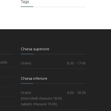
Tags
Chiesa superiore
ssisi
Orario:
8.30 - 17.45
Chiesa inferiore
Orario:
6.00 - 18.30
(mercoledì chiusura 18.00,
sabato chiusura 19.00)