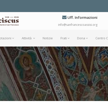
Uff. Informazioni
info@sanfrancescoassisi.org
otazioni
Attività
Notizie
Frati
Dona
Centro 