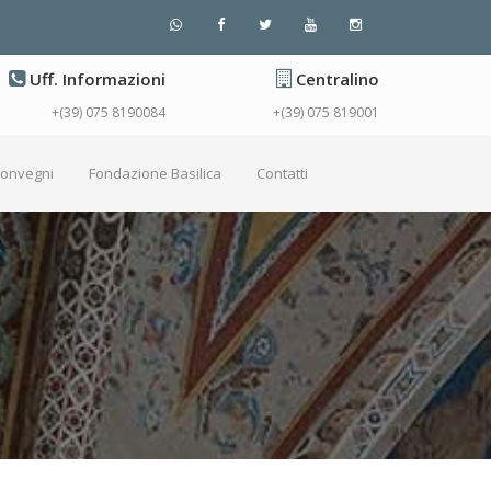
Uff. Informazioni
Centralino
+(39) 075 8190084
+(39) 075 819001
Convegni
Fondazione Basilica
Contatti