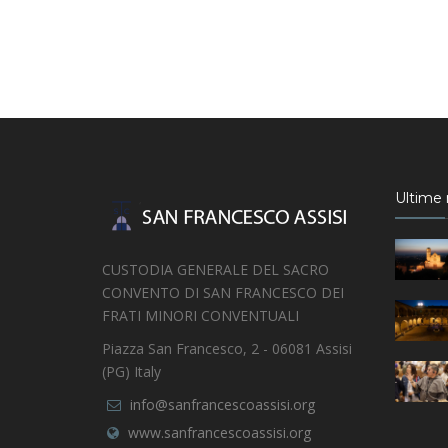
Ultime n
CUSTODIA GENERALE DEL SACRO
CONVENTO DI SAN FRANCESCO DEI
FRATI MINORI CONVENTUALI
Piazza San Francesco, 2 - 06081 Assisi
(PG) Italy
info@sanfrancescoassisi.org
www.sanfrancescoassisi.org