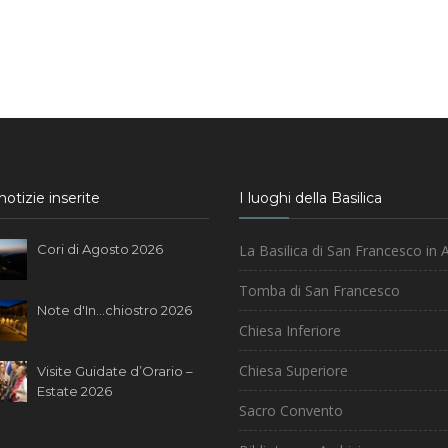
otizie inserite
I luoghi della Basilica
Cori di Agosto 2026
La Basilica di San Francesco in A
Tomba di San Francesco
Note d'In...chiostro 2026
Chiesa Inferiore
Chiesa Superiore
Visite Guidate d’Orario –
Estate 2026
Sacro Convento