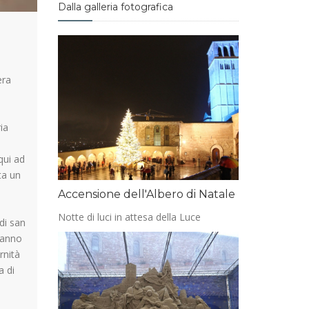
Dalla galleria fotografica
era
ia
qui ad
ta un
Accensione dell'Albero di Natale
Notte di luci in attesa della Luce
di san
tranno
rnità
a di