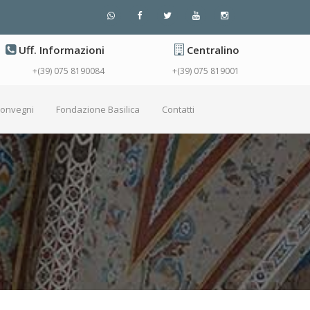
Uff. Informazioni
Centralino
+(39) 075 8190084
+(39) 075 819001
Convegni
Fondazione Basilica
Contatti