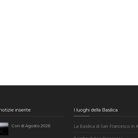
otizie inserite
I luoghi della Basilica
Cori di Agosto 2026
La Basilica di San Francesco in A