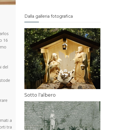
Dalla galleria fotografica
arlos
to 16
simo
i del
ustode
Sotto l'albero
erare
amati a
rti tra