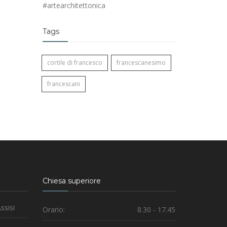
#artearchitettonica
Tags
cortile di francesco
francescanesimo
francescani
Chiesa superiore
ssisi
Orario:
8.30 - 17.45