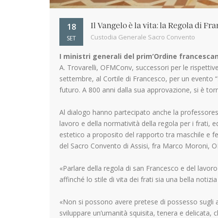
18
Il Vangelo è la vita: la Regola di Fr
Custodia Generale Sacro Convento
SET
I ministri generali del prim’Ordine francesca
A. Trovarelli, OFMConv, successori per le rispettiv
settembre, al Cortile di Francesco, per un evento 
futuro. A 800 anni dalla sua approvazione, si è tor
Al dialogo hanno partecipato anche la professoressa
lavoro e della normatività della regola per i frati
estetico a proposito del rapporto tra maschile e fe
del Sacro Convento di Assisi, fra Marco Moroni, 
«Parlare della regola di san Francesco e del lavoro 
affinché lo stile di vita dei frati sia una bella notiz
«Non si possono avere pretese di possesso sugli al
sviluppare un’umanità squisita, tenera e delicata, ch