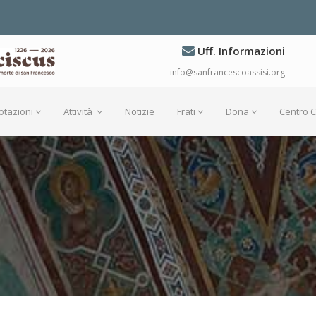
Uff. Informazioni
info@sanfrancescoassisi.org
otazioni
Attività
Notizie
Frati
Dona
Centro 