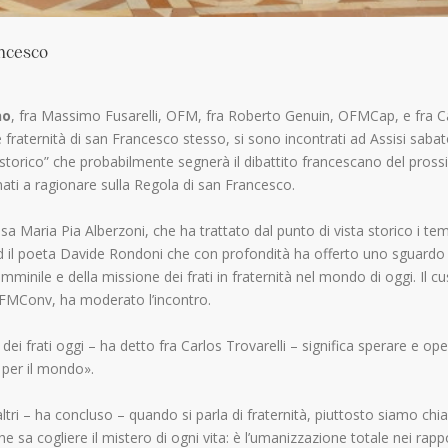
ancesco
no
, fra Massimo Fusarelli, OFM, fra Roberto Genuin, OFMCap, e fra C
e fraternità di san Francesco stesso, si sono incontrati ad Assisi saba
“storico” che probabilmente segnerà il dibattito francescano del pros
nati a ragionare sulla Regola di san Francesco.
 Maria Pia Alberzoni, che ha trattato dal punto di vista storico i tem
, ed il poeta Davide Rondoni che con profondità ha offerto uno sguardo
mminile e della missione dei frati in fraternità nel mondo di oggi. Il c
OFMConv, ha moderato l’incontro.
dei frati oggi – ha detto fra Carlos Trovarelli – significa sperare e op
ia per il mondo».
tri – ha concluso – quando si parla di fraternità, piuttosto siamo chi
e sa cogliere il mistero di ogni vita: è l’umanizzazione totale nei rappo