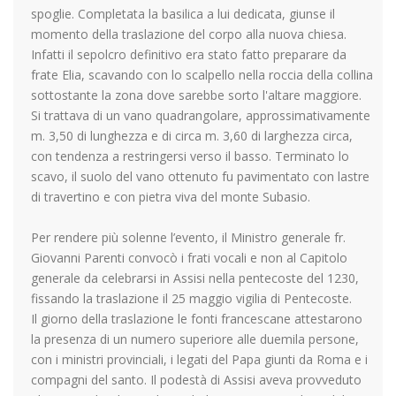
spoglie. Completata la basilica a lui dedicata, giunse il
momento della traslazione del corpo alla nuova chiesa.
Infatti il sepolcro definitivo era stato fatto preparare da
frate Elia, scavando con lo scalpello nella roccia della collina
sottostante la zona dove sarebbe sorto l'altare maggiore.
Si trattava di un vano quadrangolare, approssimativamente
m. 3,50 di lunghezza e di circa m. 3,60 di larghezza circa,
con tendenza a restringersi verso il basso. Terminato lo
scavo, il suolo del vano ottenuto fu pavimentato con lastre
di travertino e con pietra viva del monte Subasio.
Per rendere più solenne l’evento, il Ministro generale fr.
Giovanni Parenti convocò i frati vocali e non al Capitolo
generale da celebrarsi in Assisi nella pentecoste del 1230,
fissando la traslazione il 25 maggio vigilia di Pentecoste.
Il giorno della traslazione le fonti francescane attestarono
la presenza di un numero superiore alle duemila persone,
con i ministri provinciali, i legati del Papa giunti da Roma e i
compagni del santo. Il podestà di Assisi aveva provveduto