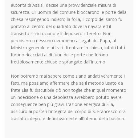
autorità di Assisi, decise una provvidenziale misura di
sicurezza. Gli uomini del comune bloccarono le porte della
chiesa respingendo indietro la folla, il corpo del santo fu
portato al centro del quadrato dove la navata ed il
transetto si incrociano e lì deposero il feretro. Non
permisero a nessuno nemmeno ai legati del Papa, al
Ministro generale e ai frati di entrare in chiesa, infatti tutti
furono ricacciati al di fuori delle porte che furono
frettolosamente chiuse e sprangate dall'interno.
Non potremo mai sapere come siano andati veramente i
fatti, ma possiamo affermare che se il metodo usato da
frate Elia fu discutibile ciò non toglie che in quel momento
un'indecisione o una debolezza avrebbero potuto avere
conseguenze ben più gravi. L’azione energica di Elia,
assicurò ai posteri l'integrità del corpo di S. Francesco ora
traslato integro e definitivamente all’interno della basilica.