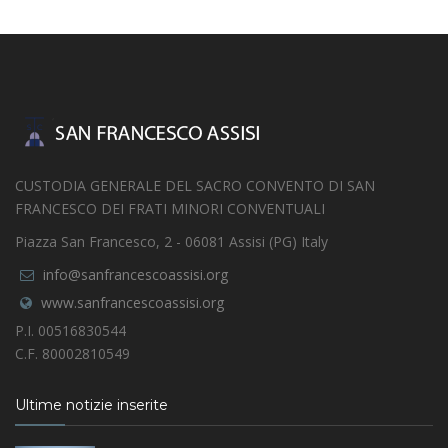
CUSTODIA GENERALE DEL SACRO CONVENTO DI SAN
FRANCESCO DEI FRATI MINORI CONVENTUALI
Piazza San Francesco, 2 - 06081 Assisi (PG) Italy
info@sanfrancescoassisi.org
www.sanfrancescoassisi.org
P.I. 00516830544
C.F. 80002810549
Ultime notizie inserite