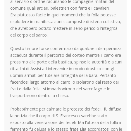
al servizio d'ordine radunando le compagnie militari del
comune quali arcieri, balestrieri con fanti e i cavalieri.
Era piuttosto facile in quei momenti che la folla potesse
esplodere in manifestazioni scomposte di isteria collettiva,
che avrebbero potuto mettere in serio pericolo l'integrità
del corpo del santo.
Questo timore forse confermato da qualche intemperanza
accaduta durante il percorso del corteo mentre il carro era
prossimo alle porte della basilica, spinse le autorità e alcuni
cittadini di Assisi ad intervenire in modo drastico con gli
uomini armati per tutelare l’integrità della bara. Pertanto
facendosi largo attorno al carro lo isolarono dal resto dei
frati e dalla folla, si impadronirono del sarcofago e lo
trasportarono dentro la chiesa.
Probabilmente per calmare le proteste dei fedeli, fu diffusa
la notizia che il corpo di S. Francesco sarebbe stato
esposto alla venerazione dei fedeli. Ma l'attesa della folla in
fermento fu delusa e lo stesso frate Elia accordatosi con le