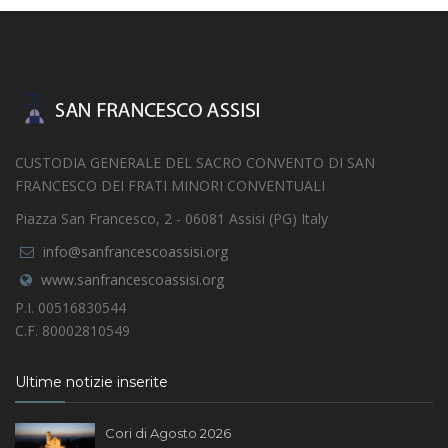
CUSTODIA GENERALE DEL SACRO CONVENTO DI SAN
FRANCESCO DEI FRATI MINORI CONVENTUALI
Piazza San Francesco, 2 - 06081 Assisi (PG) Italy
info@sanfrancescoassisi.org
www.sanfrancescoassisi.org
P.I. 00516830544
C.F. 80002810549
Ultime notizie inserite
Cori di Agosto 2026