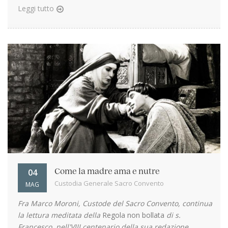
Leggi tutto
04
Come la madre ama e nutre
Custodia Generale Sacro Convento
MAG
Fra Marco Moroni, Custode del Sacro Convento, continua
la lettura meditata della
Regola non bollata
di s.
Francesco, nell'VIII centenario della sua redazione
...