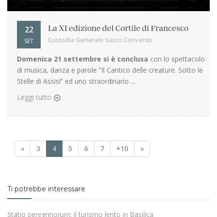
22
La XI edizione del Cortile di Francesco
Custodia Generale Sacro Convento
SET
Domenica 21 settembre si è conclusa
con lo spettacolo
di musica, danza e parole “Il Cantico delle creature. Sotto le
Stelle di Assisi” ed uno straordinario ...
Leggi tutto
«
3
4
5
6
7
+10
»
Ti potrebbe interessare
Statio peregrinorum: il turismo lento in Basilica