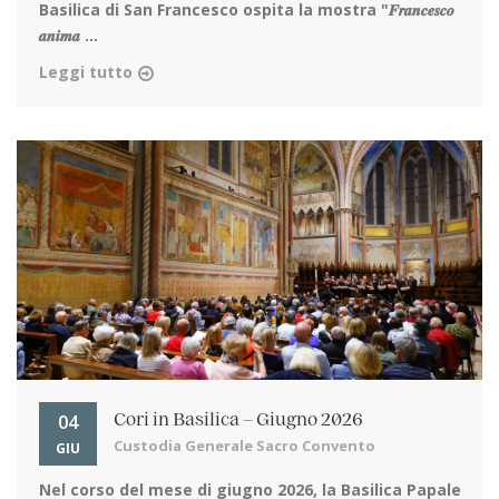
Basilica di San Francesco ospita la mostra "𝑭𝒓𝒂𝒏𝒄𝒆𝒔𝒄𝒐
𝒂𝒏𝒊𝒎𝒂 ...
Leggi tutto
04
Cori in Basilica – Giugno 2026
Custodia Generale Sacro Convento
GIU
Nel corso del mese di giugno 2026, la Basilica Papale