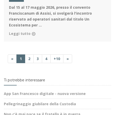
Dal 15 al 17 maggio 2026
, presso il convento
Franciscanum di Assisi, si svolgerà l'incontro
riservato ad operatori sanitari dal titolo Un
Ecosistema per ...
Leggi tutto
«
1
2
3
4
+10
»
Ti potrebbe interessare
App San Francesco digitale - nuova versione
Pellegrinaggio giubilare della Custodia
Non c’è mai pace se il fratello è in guerra