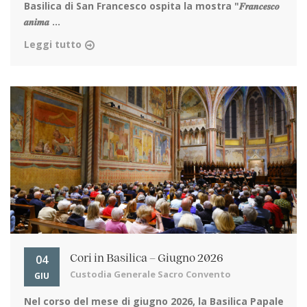
Basilica di San Francesco ospita la mostra "𝑭𝒓𝒂𝒏𝒄𝒆𝒔𝒄𝒐
𝒂𝒏𝒊𝒎𝒂 ...
Leggi tutto
04
Cori in Basilica – Giugno 2026
Custodia Generale Sacro Convento
GIU
Nel corso del mese di giugno 2026, la Basilica Papale