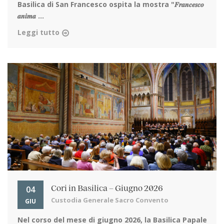
Basilica di San Francesco ospita la mostra "𝑭𝒓𝒂𝒏𝒄𝒆𝒔𝒄𝒐
𝒂𝒏𝒊𝒎𝒂 ...
Leggi tutto
04
Cori in Basilica – Giugno 2026
Custodia Generale Sacro Convento
GIU
Nel corso del mese di giugno 2026, la Basilica Papale