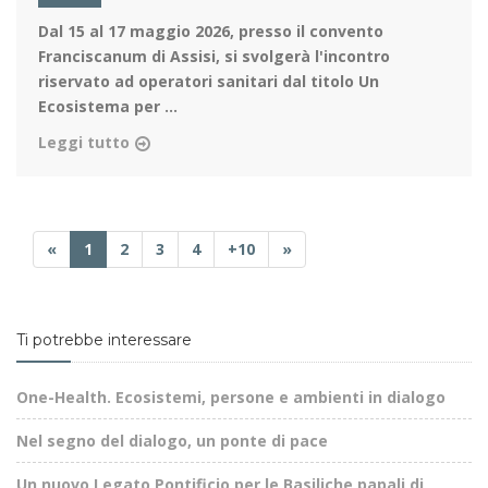
Dal 15 al 17 maggio 2026
, presso il convento
Franciscanum di Assisi, si svolgerà l'incontro
riservato ad operatori sanitari dal titolo Un
Ecosistema per ...
Leggi tutto
«
1
2
3
4
+10
»
Ti potrebbe interessare
One-Health. Ecosistemi, persone e ambienti in dialogo
Nel segno del dialogo, un ponte di pace
Un nuovo Legato Pontificio per le Basiliche papali di