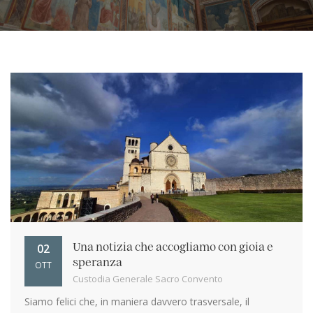
02
Una notizia che accogliamo con gioia e
speranza
OTT
Custodia Generale Sacro Convento
Siamo felici che, in maniera davvero trasversale, il