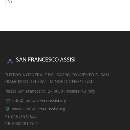
(TV)
CUSTODIA GENERALE DEL SACRO CONVENTO DI SAN
FRANCESCO DEI FRATI MINORI CONVENTUALI
Piazza San Francesco, 2 - 06081 Assisi (PG) Italy
info@sanfrancescoassisi.org
www.sanfrancescoassisi.org
P.I. 00516830544
C.F. 80002810549