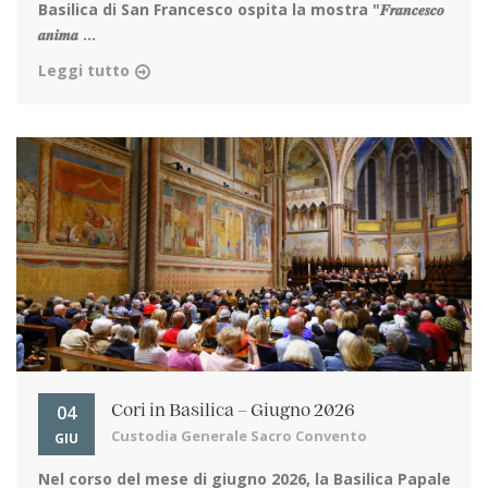
Basilica di San Francesco ospita la mostra "𝑭𝒓𝒂𝒏𝒄𝒆𝒔𝒄𝒐
𝒂𝒏𝒊𝒎𝒂 ...
Leggi tutto
04
Cori in Basilica – Giugno 2026
Custodia Generale Sacro Convento
GIU
Nel corso del mese di giugno 2026, la Basilica Papale