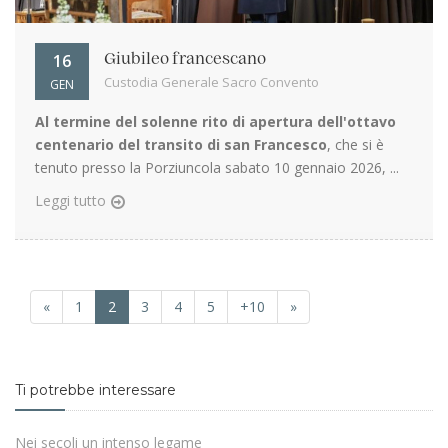
16
Giubileo francescano
Custodia Generale Sacro Convento
GEN
Al termine del solenne rito di apertura dell'ottavo
centenario del transito di san Francesco
, che si è
tenuto presso la Porziuncola sabato 10 gennaio 2026, ...
Leggi tutto
«
1
2
3
4
5
+10
»
Ti potrebbe interessare
Nei secoli un intenso legame